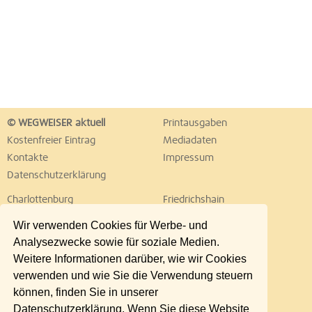
© WEGWEISER aktuell
Printausgaben
Kostenfreier Eintrag
Mediadaten
Kontakte
Impressum
Datenschutzerklärung
Charlottenburg
Friedrichshain
Hellersdorf
Hohenschönhausen
Wir verwenden Cookies für Werbe- und
Köpenick
Kreuzberg
Analysezwecke sowie für soziale Medien.
Lichtenberg
Marzahn
Weitere Informationen darüber, wie wir Cookies
Mitte
Neukölln
verwenden und wie Sie die Verwendung steuern
Pankow
Prenzlauer Berg
können, finden Sie in unserer
Reinickendorf
Schöneberg
Datenschutzerklärung. Wenn Sie diese Website