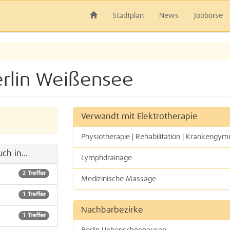
Stadtplan
News
Jobbörse
Berlin Weißensee
Verwandt mit Elektrotherapie
Physiotherapie | Rehabilitation | Krankengym
ch in...
Lymphdrainage
2 Treffer
Medizinische Massage
1 Treffer
Osteopathie
Nachbarbezirke
1 Treffer