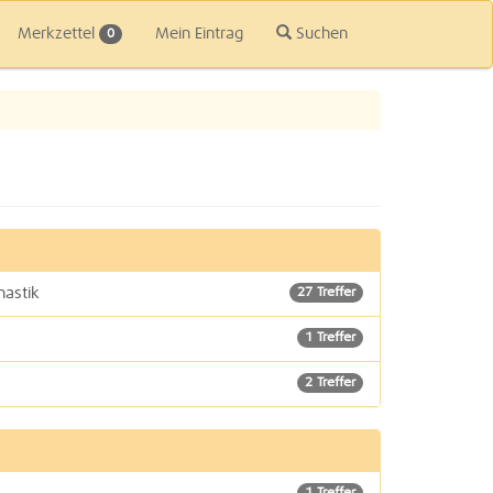
Merkzettel
Mein Eintrag
Suchen
0
nastik
27 Treffer
1 Treffer
2 Treffer
5 Treffer