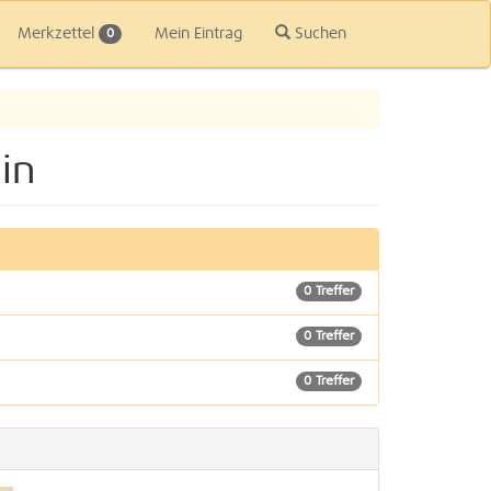
Merkzettel
Mein Eintrag
Suchen
0
in
0 Treffer
0 Treffer
0 Treffer
0 Treffer
1 Treffer