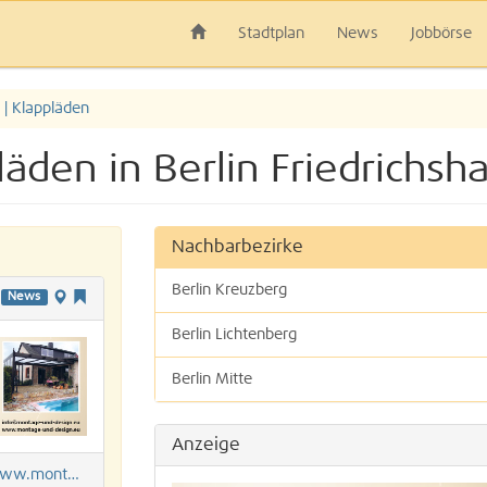
Stadtplan
News
Jobbörse
 | Klappläden
läden in Berlin Friedrichsha
Nachbarbezirke
Berlin Kreuzberg
News
Berlin Lichtenberg
Berlin Mitte
Berlin Prenzlauer Berg
Anzeige
Berlin Treptow
ontage-und-design.eu