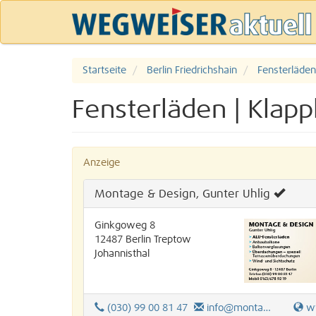
Startseite
Berlin Friedrichshain
Fensterläden
Fensterläden | Klapp
Anzeige
Montage & Design, Gunter Uhlig
Ginkgoweg 8
12487
Berlin
Treptow
Johannisthal
(030) 99 00 81 47
info@montage-und-design.eu
www.m