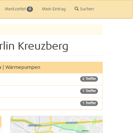
Merkzettel
Mein Eintrag
Suchen
0
rlin Kreuzberg
ima | Wärmepumpen
2 Treffer
1 Treffer
1 Treffer