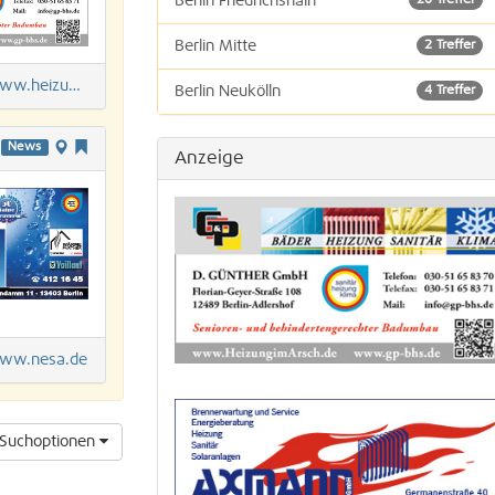
Berlin Friedrichshain
20 Treffer
Berlin Mitte
2 Treffer
heizungimarsch.de
Berlin Neukölln
4 Treffer
Berlin Schöneberg
2 Treffer
News
Anzeige
Berlin Tempelhof
44 Treffer
Berlin Tiergarten
3 Treffer
Berlin Treptow
18 Treffer
w.nesa.de
Suchoptionen