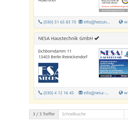
Adlershof
(030) 51 65 83 70
info@heizungimarsch.de
www.
NESA Haustechnik GmbH
Eichborndamm 11
13403
Berlin
Reinickendorf
(030) 4 12 16 45
info@nesa-haustechnik.de
ww
3
/ 3 Treffer