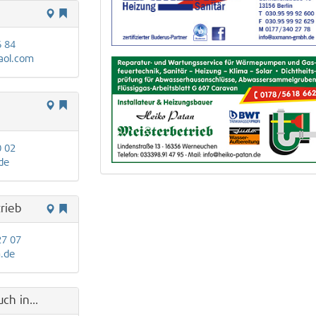
6 84
aol.com
0 02
de
rieb
27 07
.de
ch in...