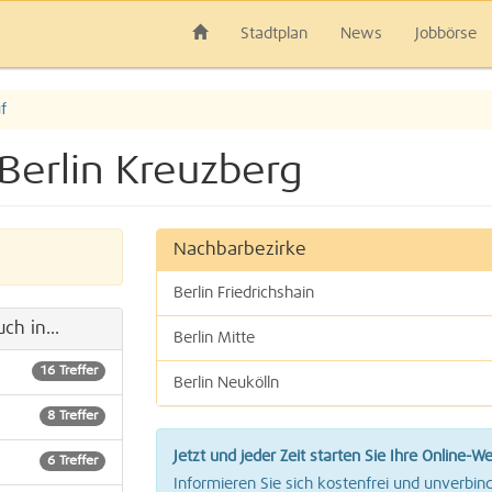
Stadtplan
News
Jobbörse
f
 Berlin Kreuzberg
Nachbarbezirke
Berlin Friedrichshain
ch in...
Berlin Mitte
16 Treffer
Berlin Neukölln
8 Treffer
Berlin Schöneberg
Jetzt und jeder Zeit starten Sie Ihre Online-W
6 Treffer
Berlin Tempelhof
Informieren Sie sich kostenfrei und unverbind