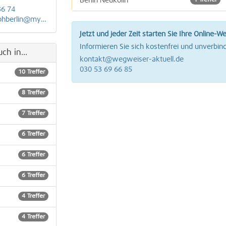
Berlin Neukölln
1 Treffer
36 74
@mybizemailpro.com
Berlin Schöneberg
1 Treffer
Jetzt und jeder Zeit starten Sie Ihre Online-W
Berlin Tempelhof
3 Treffer
Informieren Sie sich kostenfrei und unverbind
ch in...
kontakt@wegweiser-aktuell.de
Berlin Tiergarten
1 Treffer
030 53 69 66 85
10 Treffer
Berlin Treptow
6 Treffer
8 Treffer
7 Treffer
6 Treffer
6 Treffer
6 Treffer
4 Treffer
4 Treffer