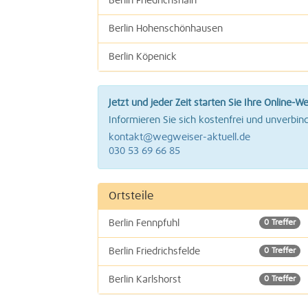
Berlin Friedrichshain
Berlin Hohenschönhausen
Berlin Köpenick
Berlin Marzahn
Jetzt und jeder Zeit starten Sie Ihre Online-W
Berlin Prenzlauer Berg
Informieren Sie sich kostenfrei und unverbind
kontakt@wegweiser-aktuell.de
Berlin Treptow
030 53 69 66 85
Ortsteile
Berlin Fennpfuhl
0 Treffer
Berlin Friedrichsfelde
0 Treffer
Berlin Karlshorst
0 Treffer
0 Treffer