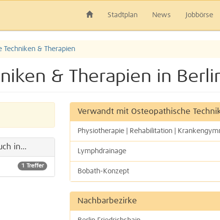
Stadtplan
News
Jobbörse
e Techniken & Therapien
niken & Therapien in Berli
Verwandt mit Osteopathische Techni
Physiotherapie | Rehabilitation | Krankengym
ch in...
Lymphdrainage
1 Treffer
Bobath-Konzept
Manuelle Therapie
Nachbarbezirke
Osteopathie