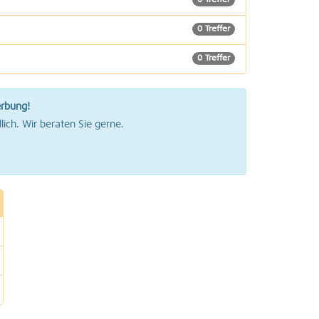
0 Treffer
0 Treffer
0 Treffer
0 Treffer
erbung!
0 Treffer
lich. Wir beraten Sie gerne.
1 Treffer