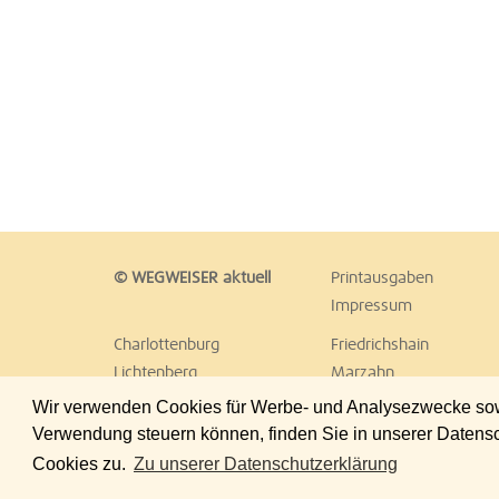
© WEGWEISER aktuell
Printausgaben
Impressum
Charlottenburg
Friedrichshain
Lichtenberg
Marzahn
Reinickendorf
Schöneberg
Wir verwenden Cookies für Werbe- und Analysezwecke sowie
Treptow
Umland Ost
Verwendung steuern können, finden Sie in unserer Datens
Cookies zu.
Zu unserer Datenschutzerklärung