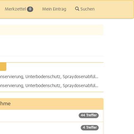
Merkzettel
Mein Eintrag
Suchen
0
Lackinspektion, Autoglas, Hohlraumkonservierung, Unterbodenschutz, Spraydosenabfüllung: Autolackiererei Gäbel GmbH verschönert und repariert für Sie alles
Lackinspektion, Autoglas, Hohlraumkonservierung, Unterbodenschutz, Spraydosenabfüllung: Autolackiererei Gäbel GmbH verschönert und repariert für Sie alles
nahme
44 Treffer
4 Treffer