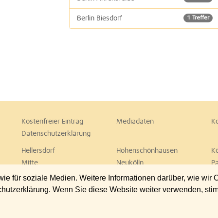
Berlin Biesdorf
1 Treffer
Kostenfreier Eintrag
Mediadaten
K
Datenschutzerklärung
Hellersdorf
Hohenschönhausen
K
Mitte
Neukölln
P
Spandau
Steglitz
T
 für soziale Medien. Weitere Informationen darüber, wie wir
Wedding
Weißensee
W
chutzerklärung. Wenn Sie diese Website weiter verwenden, st