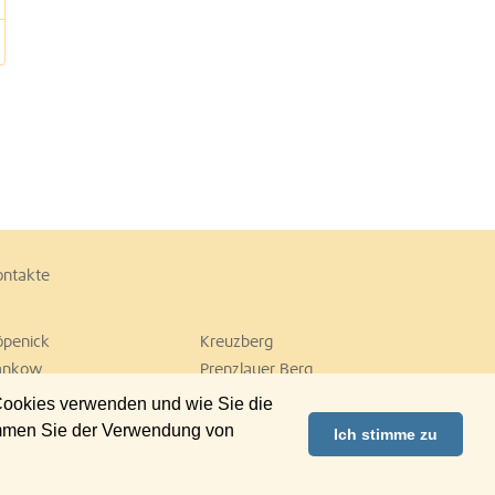
ontakte
öpenick
Kreuzberg
ankow
Prenzlauer Berg
empelhof
Tiergarten
 Cookies verwenden und wie Sie die
ilmersdorf
Zehlendorf
immen Sie der Verwendung von
Ich stimme zu