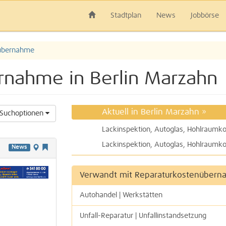
Stadtplan
News
Jobbörse
übernahme
rnahme in Berlin Marzahn
Aktuell in Berlin Marzahn
»
Suchoptionen
News
Verwandt mit Reparaturkostenüber
Autohandel | Werkstätten
Unfall-Reparatur | Unfallinstandsetzung