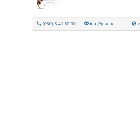
(030) 5 41 80 00
info@gaebel-berlin.de
ww