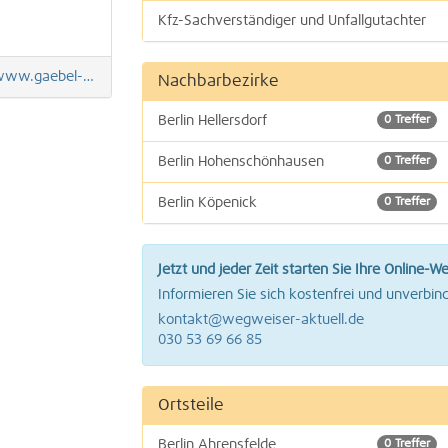
Kfz-Sachverständiger und Unfallgutachter
Versicherungen | Versicherungsmakler
w.gaebel-berlin.de
Nachbarbezirke
Kfz-Versicherungen
Berlin Hellersdorf
0 Treffer
Berlin Hohenschönhausen
0 Treffer
Berlin Köpenick
0 Treffer
Berlin Lichtenberg
0 Treffer
Jetzt und jeder Zeit starten Sie Ihre Online-W
Informieren Sie sich kostenfrei und unverbind
kontakt@wegweiser-aktuell.de
030 53 69 66 85
Ortsteile
Berlin Ahrensfelde
0 Treffer