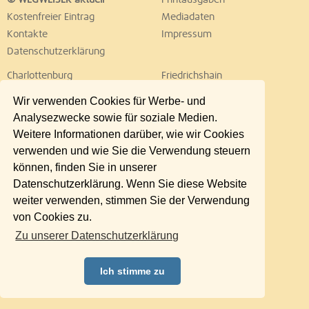
© WEGWEISER aktuell
Printausgaben
Kostenfreier Eintrag
Mediadaten
Kontakte
Impressum
Datenschutzerklärung
Charlottenburg
Friedrichshain
Hellersdorf
Hohenschönhausen
Wir verwenden Cookies für Werbe- und
Köpenick
Kreuzberg
Analysezwecke sowie für soziale Medien.
Lichtenberg
Marzahn
Weitere Informationen darüber, wie wir Cookies
Mitte
Neukölln
verwenden und wie Sie die Verwendung steuern
Pankow
Prenzlauer Berg
können, finden Sie in unserer
Reinickendorf
Schöneberg
Datenschutzerklärung. Wenn Sie diese Website
Spandau
Steglitz
weiter verwenden, stimmen Sie der Verwendung
Tempelhof
Tiergarten
von Cookies zu.
Treptow
Umland Ost
Zu unserer Datenschutzerklärung
Wedding
Weißensee
Wilmersdorf
Zehlendorf
Ich stimme zu