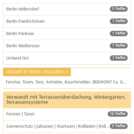
Berlin Hellersdorf
3 Treffer
Berlin Friedrichshain
1 Treffer
Berlin Pankow
1 Treffer
Berlin Weißensee
1 Treffer
Umland Ost
1 Treffer
Aktuell in Berlin Marzahn
»
Fenster, Türen, Tore, Antriebe, Rauchmelder: BERMONT Fa. Günter Braatz in Berlin-Biesdorf
Verwandt mit Terrassenüberdachung, Wintergarten,
Terrassensysteme
Fenster | Türen
10 Treffer
Sonnenschutz | Jalousien | Markisen | Rollläden | Rollos | Plissee | Lamellen
5 Treffer