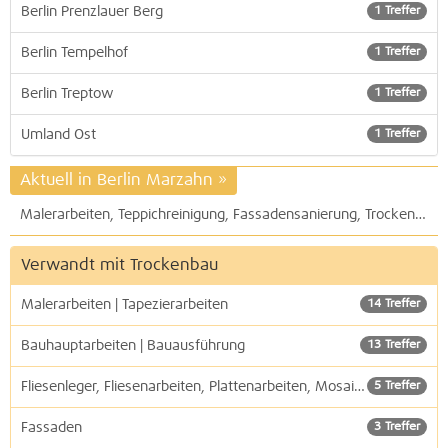
Berlin Prenzlauer Berg
1 Treffer
Berlin Tempelhof
1 Treffer
Berlin Treptow
1 Treffer
Umland Ost
1 Treffer
Aktuell in Berlin Marzahn
»
Malerarbeiten, Teppichreinigung, Fassadensanierung, Trockenbau, Betonsanierung, Laminatverlegung: MSTOP Malerbetrieb bietet 24-Stunden-Service
Verwandt mit Trockenbau
Malerarbeiten | Tapezierarbeiten
14 Treffer
Bauhauptarbeiten | Bauausführung
13 Treffer
Fliesenleger, Fliesenarbeiten, Plattenarbeiten, Mosaikgestaltung
5 Treffer
Fassaden
3 Treffer