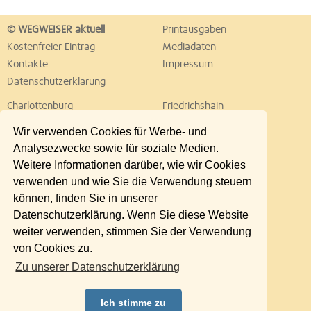
© WEGWEISER aktuell
Printausgaben
Kostenfreier Eintrag
Mediadaten
Kontakte
Impressum
Datenschutzerklärung
Charlottenburg
Friedrichshain
Hellersdorf
Hohenschönhausen
Wir verwenden Cookies für Werbe- und
Köpenick
Kreuzberg
Analysezwecke sowie für soziale Medien.
Lichtenberg
Marzahn
Weitere Informationen darüber, wie wir Cookies
Mitte
Neukölln
verwenden und wie Sie die Verwendung steuern
Pankow
Prenzlauer Berg
können, finden Sie in unserer
Reinickendorf
Schöneberg
Datenschutzerklärung. Wenn Sie diese Website
Spandau
Steglitz
weiter verwenden, stimmen Sie der Verwendung
Tempelhof
Tiergarten
von Cookies zu.
Treptow
Umland Ost
Zu unserer Datenschutzerklärung
Wedding
Weißensee
Wilmersdorf
Zehlendorf
Ich stimme zu