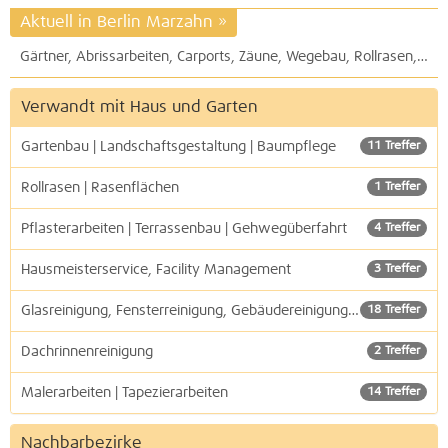
Aktuell in Berlin Marzahn
»
Gärtner, Abrissarbeiten, Carports, Zäune, Wegebau, Rollrasen, Baumfällung, Erdarbeiten: Fischer Garten- und Landschaftsbau
Verwandt mit Haus und Garten
Gartenbau | Landschaftsgestaltung | Baumpflege
11 Treffer
Rollrasen | Rasenflächen
1 Treffer
Pflasterarbeiten | Terrassenbau | Gehwegüberfahrt
4 Treffer
Hausmeisterservice, Facility Management
3 Treffer
Glasreinigung, Fensterreinigung, Gebäudereinigung, Reinigungsdienste
18 Treffer
Dachrinnenreinigung
2 Treffer
Malerarbeiten | Tapezierarbeiten
14 Treffer
Nachbarbezirke