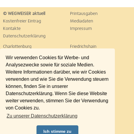
© WEGWEISER aktuell
Printausgaben
Kostenfreier Eintrag
Mediadaten
Kontakte
Impressum
Datenschutzerklärung
Charlottenburg
Friedrichshain
Hellersdorf
Hohenschönhausen
Wir verwenden Cookies für Werbe- und
Köpenick
Kreuzberg
Analysezwecke sowie für soziale Medien.
Lichtenberg
Marzahn
Weitere Informationen darüber, wie wir Cookies
Mitte
Neukölln
verwenden und wie Sie die Verwendung steuern
Pankow
Prenzlauer Berg
können, finden Sie in unserer
Reinickendorf
Schöneberg
Datenschutzerklärung. Wenn Sie diese Website
Spandau
Steglitz
weiter verwenden, stimmen Sie der Verwendung
Tempelhof
Tiergarten
von Cookies zu.
Treptow
Umland Ost
Zu unserer Datenschutzerklärung
Wedding
Weißensee
Wilmersdorf
Zehlendorf
Ich stimme zu