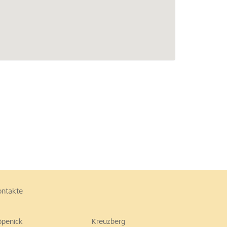
ontakte
öpenick
Kreuzberg