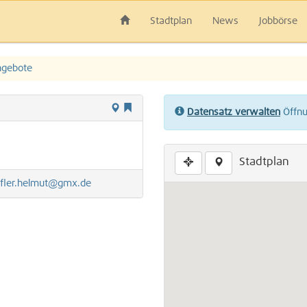
Stadtplan
News
Jobbörse
ngebote
Datensatz verwalten
Öffnun
Stadtplan
ffler.helmut@gmx.de