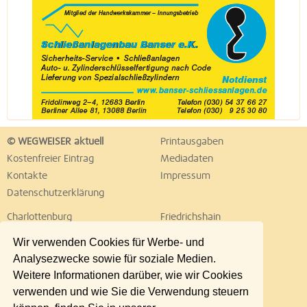
© WEGWEISER aktuell
Printausgaben
Kostenfreier Eintrag
Mediadaten
Kontakte
Impressum
Datenschutzerklärung
Charlottenburg
Friedrichshain
Hellersdorf
Hohenschönhausen
Wir verwenden Cookies für Werbe- und
Köpenick
Kreuzberg
Analysezwecke sowie für soziale Medien.
Lichtenberg
Marzahn
Weitere Informationen darüber, wie wir Cookies
Mitte
Neukölln
verwenden und wie Sie die Verwendung steuern
Pankow
Prenzlauer Berg