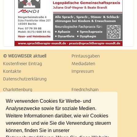
© WEGWEISER aktuell
Printausgaben
Kostenfreier Eintrag
Mediadaten
Kontakte
Impressum
Datenschutzerklärung
Charlottenburg
Friedrichshain
Hellersdorf
Hohenschönhausen
Wir verwenden Cookies für Werbe- und
Köpenick
Kreuzberg
Analysezwecke sowie für soziale Medien.
Lichtenberg
Marzahn
Weitere Informationen darüber, wie wir Cookies
Mitte
Neukölln
verwenden und wie Sie die Verwendung steuern
Pankow
Prenzlauer Berg
können, finden Sie in unserer
Reinickendorf
Schöneberg