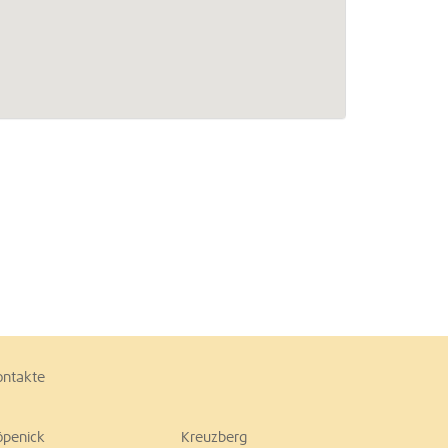
ontakte
öpenick
Kreuzberg