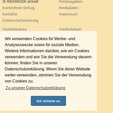
© WEGWEISER aktuell
Printausgaben
Kostenfreier Eintrag
Mediadaten
Kontakte
Impressum
Datenschutzerklärung
Charlottenburg
Friedrichshain
Hellersdorf
Hohenschönhausen
Wir verwenden Cookies für Werbe- und
Köpenick
Kreuzberg
Analysezwecke sowie für soziale Medien.
Lichtenberg
Marzahn
Weitere Informationen darüber, wie wir Cookies
Mitte
Neukölln
verwenden und wie Sie die Verwendung steuern
Pankow
Prenzlauer Berg
können, finden Sie in unserer
Reinickendorf
Schöneberg
Datenschutzerklärung. Wenn Sie diese Website
Spandau
Steglitz
weiter verwenden, stimmen Sie der Verwendung
Tempelhof
Tiergarten
von Cookies zu.
Treptow
Umland Ost
Zu unserer Datenschutzerklärung
Wedding
Weißensee
Wilmersdorf
Zehlendorf
Ich stimme zu