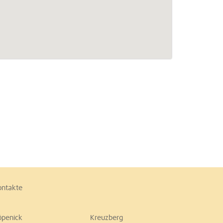
ontakte
öpenick
Kreuzberg