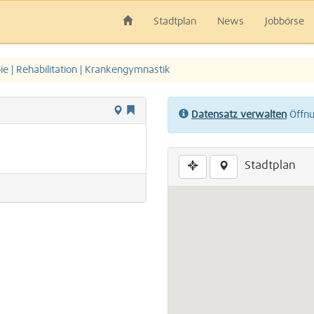
Stadtplan
News
Jobbörse
ie | Rehabilitation | Krankengymnastik
Datensatz verwalten
Öffnun
Stadtplan