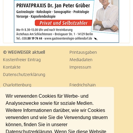
© WEGWEISER aktuell
Printausgaben
Kostenfreier Eintrag
Mediadaten
Kontakte
Impressum
Datenschutzerklärung
Charlottenburg
Friedrichshain
Hellersdorf
Hohenschönhausen
Wir verwenden Cookies für Werbe- und
Köpenick
Kreuzberg
Analysezwecke sowie für soziale Medien.
Lichtenberg
Marzahn
Weitere Informationen darüber, wie wir Cookies
Mitte
Neukölln
verwenden und wie Sie die Verwendung steuern
Pankow
Prenzlauer Berg
können, finden Sie in unserer
Reinickendorf
Schöneberg
Datenschutzerklärung. Wenn Sie diese Website