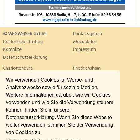
© WEGWEISER aktuell
Printausgaben
Kostenfreier Eintrag
Mediadaten
Kontakte
Impressum
Datenschutzerklärung
Charlottenburg
Friedrichshain
Hellersdorf
Hohenschönhausen
Wir verwenden Cookies für Werbe- und
Köpenick
Kreuzberg
Analysezwecke sowie für soziale Medien.
Lichtenberg
Marzahn
Weitere Informationen darüber, wie wir Cookies
Mitte
Neukölln
verwenden und wie Sie die Verwendung steuern
Pankow
Prenzlauer Berg
können, finden Sie in unserer
Reinickendorf
Schöneberg
Datenschutzerklärung. Wenn Sie diese Website
Spandau
Steglitz
weiter verwenden, stimmen Sie der Verwendung
Tempelhof
Tiergarten
von Cookies zu.
Treptow
Umland Ost