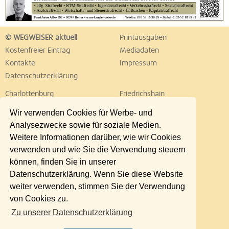
© WEGWEISER aktuell
Printausgaben
Kostenfreier Eintrag
Mediadaten
Kontakte
Impressum
Datenschutzerklärung
Charlottenburg
Friedrichshain
Hellersdorf
Hohenschönhausen
Wir verwenden Cookies für Werbe- und
Köpenick
Kreuzberg
Analysezwecke sowie für soziale Medien.
Lichtenberg
Marzahn
Weitere Informationen darüber, wie wir Cookies
Mitte
Neukölln
verwenden und wie Sie die Verwendung steuern
Pankow
Prenzlauer Berg
können, finden Sie in unserer
Reinickendorf
Schöneberg
Datenschutzerklärung. Wenn Sie diese Website
Spandau
Steglitz
weiter verwenden, stimmen Sie der Verwendung
Tempelhof
Tiergarten
von Cookies zu.
Treptow
Umland Ost
Zu unserer Datenschutzerklärung
Wedding
Weißensee