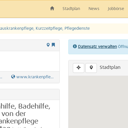
Stadtplan
News
Jobbörse
auskrankenpflege, Kurzzeitpflege, Pflegedienste
Datensatz verwalten
Öffnun
Stadtplan
www.krankenpflege-angi.de
ilfe, Badehilfe,
 von der
ankenpflege