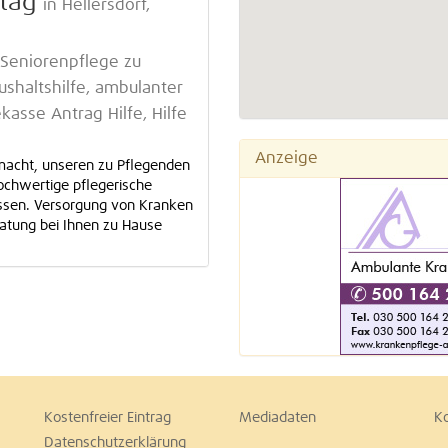
ltag
in Hellersdorf,
 Seniorenpflege zu
ushaltshilfe, ambulanter
kasse Antrag Hilfe, Hilfe
Anzeige
macht, unseren zu Pflegenden
hochwertige pflegerische
ssen. Versorgung von Kranken
ratung bei Ihnen zu Hause
Kostenfreier Eintrag
Mediadaten
K
Datenschutzerklärung