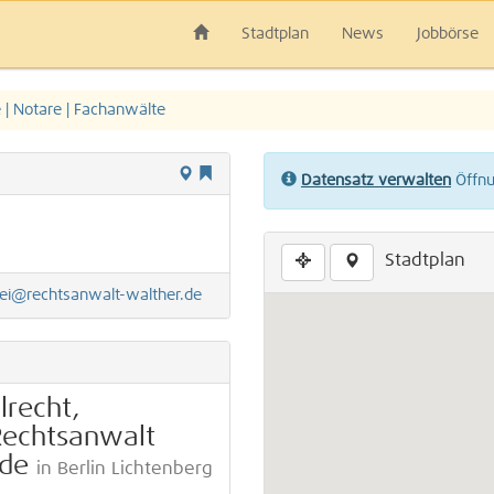
Stadtplan
News
Jobbörse
| Notare | Fachanwälte
Datensatz verwalten
Öffnun
Stadtplan
ei@rechtsanwalt-walther.de
lrecht,
 Rechtsanwalt
lde
in Berlin Lichtenberg