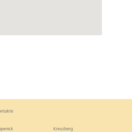
ontakte
öpenick
Kreuzberg