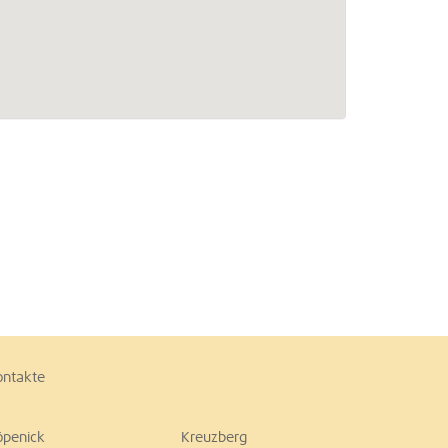
ontakte
öpenick
Kreuzberg