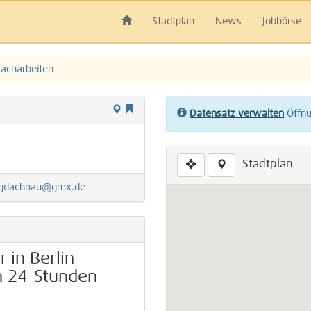
Stadtplan
News
Jobbörse
acharbeiten
Datensatz verwalten
Öffnun
Stadtplan
tigdachbau@gmx.de
 in Berlin-
n 24-Stunden-