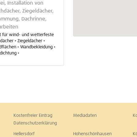
, Installation von
chdächer, Ziegeldächer,
mmung, Dachrinne,
arbeiten
t für wind- und wetterfeste
dächer • Ziegeldächer •
flächen • Wandbekleidung •
ichtung •
Kostenfreier Eintrag
Mediadaten
K
Datenschutzerklärung
Hellersdorf
Hohenschönhausen
K