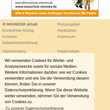
© WEGWEISER aktuell
Printausgaben
Kostenfreier Eintrag
Mediadaten
Kontakte
Impressum
Datenschutzerklärung
Charlottenburg
Friedrichshain
Hellersdorf
Hohenschönhausen
Wir verwenden Cookies für Werbe- und
Köpenick
Kreuzberg
Analysezwecke sowie für soziale Medien.
Lichtenberg
Marzahn
Weitere Informationen darüber, wie wir Cookies
Mitte
Neukölln
verwenden und wie Sie die Verwendung steuern
Pankow
Prenzlauer Berg
können, finden Sie in unserer
Reinickendorf
Schöneberg
Datenschutzerklärung. Wenn Sie diese Website
Spandau
Steglitz
weiter verwenden, stimmen Sie der Verwendung
Tempelhof
Tiergarten
von Cookies zu.
Treptow
Umland Ost
Zu unserer Datenschutzerklärung