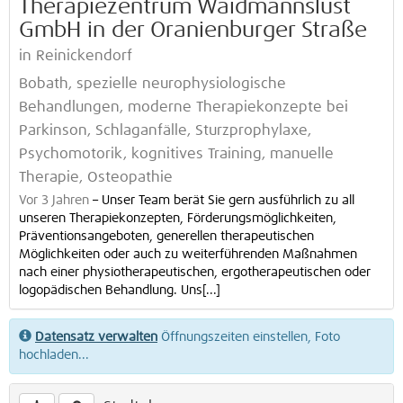
Therapiezentrum Waidmannslust
GmbH in der Oranienburger Straße
in Reinickendorf
Bobath, spezielle neurophysiologische
Behandlungen, moderne Therapiekonzepte bei
Parkinson, Schlaganfälle, Sturzprophylaxe,
Psychomotorik, kognitives Training, manuelle
Therapie, Osteopathie
Vor 3 Jahren
–
Unser Team berät Sie gern ausführlich zu all
unseren Therapie­konzepten, Förderungs­möglichkeiten,
Präventions­ange­boten, generellen therapeutischen
Möglichkeiten oder auch zu weiterführenden Maßnahmen
nach einer physio­therapeutischen, ergotherapeutischen oder
logopä­dischen Behandlung. Uns[...]
Datensatz verwalten
Öffnungszeiten einstellen, Foto
hochladen...