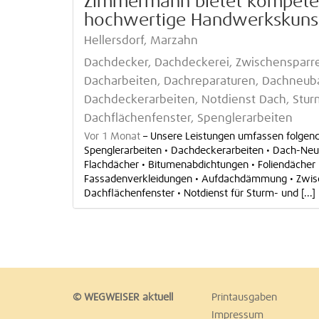
Zimmermann bietet kompete
hochwertige Handwerkskuns
Hellersdorf, Marzahn
Dachdecker, Dachdeckerei, Zwischenspa
Dacharbeiten, Dachreparaturen, Dachneu
Dachdeckerarbeiten, Notdienst Dach, Stu
Dachflächenfenster, Spenglerarbeiten
Vor 1 Monat
–
Unsere Leistungen umfassen folgend
Spenglerarbeiten • Dachdeckerarbeiten • Dach-Ne
Flachdächer • Bitumenabdichtungen • Foliendächer
Fassadenverkleidungen • Aufdachdämmung • Zwi
Dachflächenfenster • Notdienst für Sturm- und [...]
© WEGWEISER aktuell
Printausgaben
Impressum