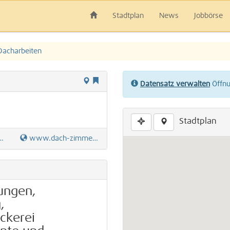
Stadtplan
News
Jobbörse
Dacharbeiten
Datensatz verwalten
Öffnun
Stadtplan
www.dach-zimmermann.de
ungen,
,
ckerei