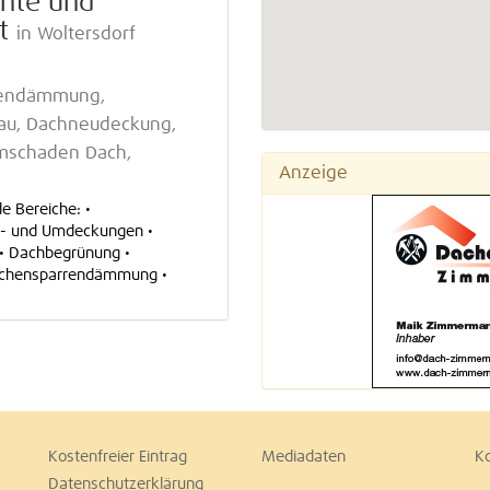
nte und
t
in Woltersdorf
rrendämmung,
bau, Dachneudeckung,
rmschaden Dach,
Anzeige
e Bereiche: •
u- und Umdeckungen •
 • Dachbegrünung •
schensparrendämmung •
Kostenfreier Eintrag
Mediadaten
K
Datenschutzerklärung