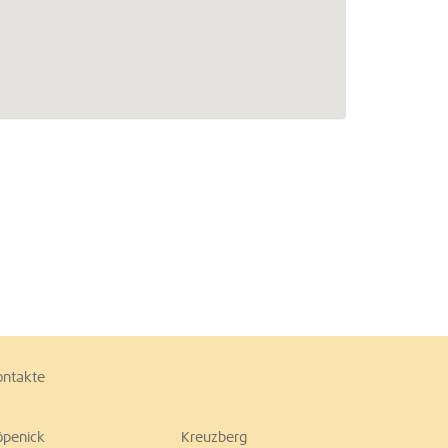
ontakte
öpenick
Kreuzberg