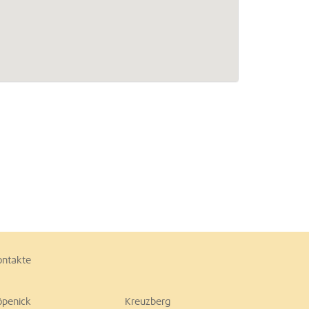
ontakte
öpenick
Kreuzberg