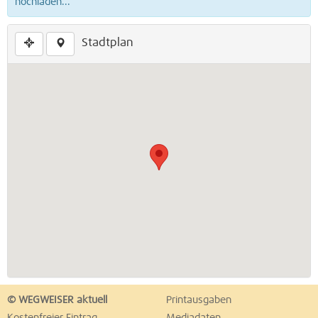
hochladen...
Stadtplan
© WEGWEISER aktuell
Printausgaben