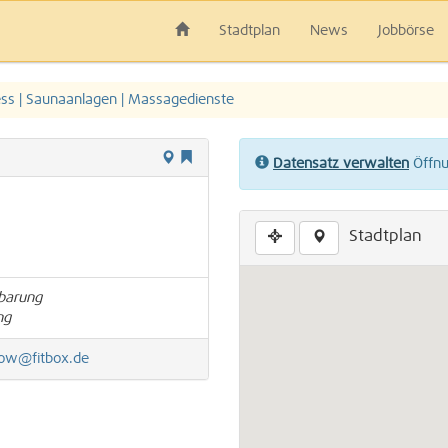
Stadtplan
News
Jobbörse
ess | Saunaanlagen | Massagedienste
Datensatz verwalten
Öffnun
Stadtplan
nbarung
ng
ow@fitbox.de