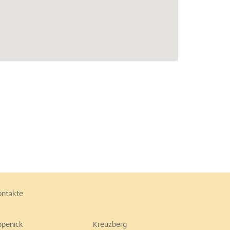
ontakte
öpenick
Kreuzberg