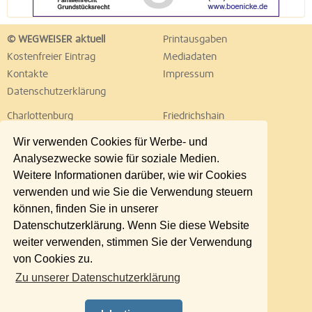
© WEGWEISER aktuell
Printausgaben
Kostenfreier Eintrag
Mediadaten
Kontakte
Impressum
Datenschutzerklärung
Charlottenburg
Friedrichshain
Hellersdorf
Hohenschönhausen
Wir verwenden Cookies für Werbe- und
Köpenick
Kreuzberg
Analysezwecke sowie für soziale Medien.
Lichtenberg
Marzahn
Weitere Informationen darüber, wie wir Cookies
Mitte
Neukölln
verwenden und wie Sie die Verwendung steuern
Pankow
Prenzlauer Berg
können, finden Sie in unserer
Reinickendorf
Schöneberg
Datenschutzerklärung. Wenn Sie diese Website
Spandau
Steglitz
weiter verwenden, stimmen Sie der Verwendung
Tempelhof
Tiergarten
von Cookies zu.
Treptow
Umland Ost
Zu unserer Datenschutzerklärung
Wedding
Weißensee
Wilmersdorf
Zehlendorf