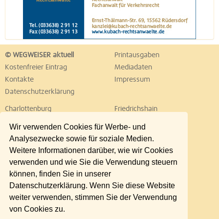
© WEGWEISER aktuell
Printausgaben
Kostenfreier Eintrag
Mediadaten
Kontakte
Impressum
Datenschutzerklärung
Charlottenburg
Friedrichshain
Hellersdorf
Hohenschönhausen
Wir verwenden Cookies für Werbe- und
Köpenick
Kreuzberg
Analysezwecke sowie für soziale Medien.
Lichtenberg
Marzahn
Weitere Informationen darüber, wie wir Cookies
Mitte
Neukölln
verwenden und wie Sie die Verwendung steuern
Pankow
Prenzlauer Berg
können, finden Sie in unserer
Reinickendorf
Schöneberg
Datenschutzerklärung. Wenn Sie diese Website
Spandau
Steglitz
weiter verwenden, stimmen Sie der Verwendung
Tempelhof
Tiergarten
von Cookies zu.