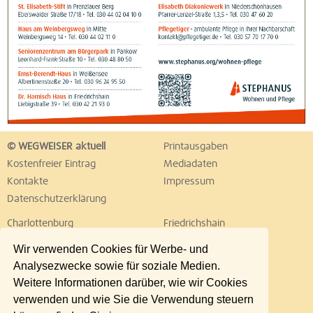
© WEGWEISER aktuell
Printausgaben
Kostenfreier Eintrag
Mediadaten
Kontakte
Impressum
Datenschutzerklärung
Charlottenburg
Friedrichshain
Hellersdorf
Hohenschönhausen
Wir verwenden Cookies für Werbe- und
Köpenick
Kreuzberg
Analysezwecke sowie für soziale Medien.
Lichtenberg
Marzahn
Weitere Informationen darüber, wie wir Cookies
Mitte
Neukölln
verwenden und wie Sie die Verwendung steuern
Pankow
Prenzlauer Berg