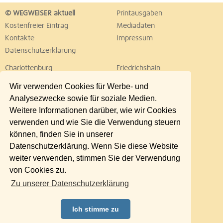
© WEGWEISER aktuell
Printausgaben
Kostenfreier Eintrag
Mediadaten
Kontakte
Impressum
Datenschutzerklärung
Charlottenburg
Friedrichshain
Hellersdorf
Hohenschönhausen
Wir verwenden Cookies für Werbe- und
Köpenick
Kreuzberg
Analysezwecke sowie für soziale Medien.
Lichtenberg
Marzahn
Weitere Informationen darüber, wie wir Cookies
Mitte
Neukölln
verwenden und wie Sie die Verwendung steuern
Pankow
Prenzlauer Berg
können, finden Sie in unserer
Reinickendorf
Schöneberg
Datenschutzerklärung. Wenn Sie diese Website
Spandau
Steglitz
weiter verwenden, stimmen Sie der Verwendung
Tempelhof
Tiergarten
von Cookies zu.
Treptow
Umland Ost
Zu unserer Datenschutzerklärung
Wedding
Weißensee
Wilmersdorf
Zehlendorf
Ich stimme zu