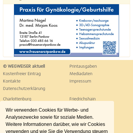
© WEGWEISER aktuell
Printausgaben
Kostenfreier Eintrag
Mediadaten
Kontakte
Impressum
Datenschutzerklärung
Charlottenburg
Friedrichshain
Hellersdorf
Hohenschönhausen
Wir verwenden Cookies für Werbe- und
Köpenick
Kreuzberg
Analysezwecke sowie für soziale Medien.
Lichtenberg
Marzahn
Weitere Informationen darüber, wie wir Cookies
Mitte
Neukölln
verwenden und wie Sie die Verwendung steuern