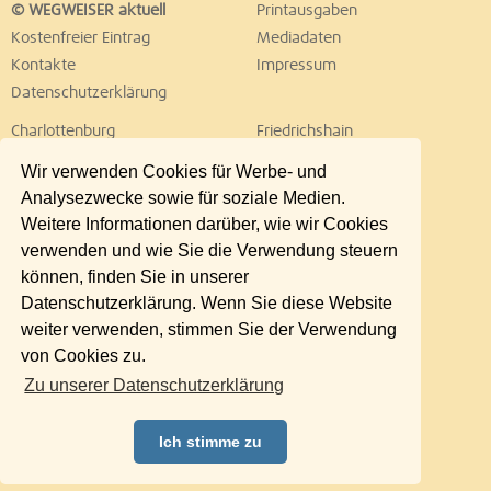
© WEGWEISER aktuell
Printausgaben
Kostenfreier Eintrag
Mediadaten
Kontakte
Impressum
Datenschutzerklärung
Charlottenburg
Friedrichshain
Hellersdorf
Hohenschönhausen
Wir verwenden Cookies für Werbe- und
Köpenick
Kreuzberg
Analysezwecke sowie für soziale Medien.
Lichtenberg
Marzahn
Weitere Informationen darüber, wie wir Cookies
Mitte
Neukölln
verwenden und wie Sie die Verwendung steuern
Pankow
Prenzlauer Berg
können, finden Sie in unserer
Reinickendorf
Schöneberg
Datenschutzerklärung. Wenn Sie diese Website
Spandau
Steglitz
weiter verwenden, stimmen Sie der Verwendung
Tempelhof
Tiergarten
von Cookies zu.
Treptow
Umland Ost
Zu unserer Datenschutzerklärung
Wedding
Weißensee
Wilmersdorf
Zehlendorf
Ich stimme zu