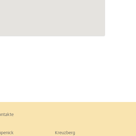
ontakte
öpenick
Kreuzberg