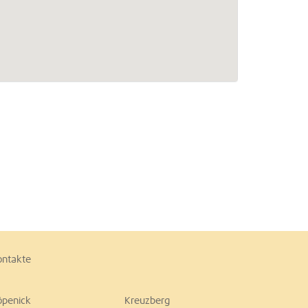
ontakte
öpenick
Kreuzberg