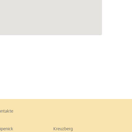
ontakte
öpenick
Kreuzberg