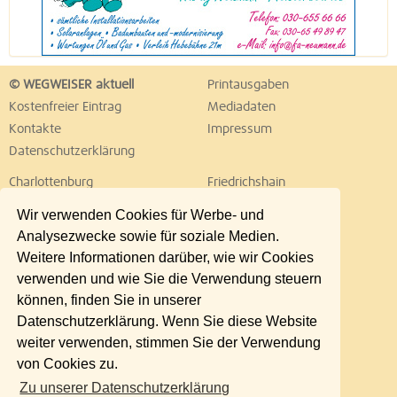
© WEGWEISER aktuell
Printausgaben
Kostenfreier Eintrag
Mediadaten
Kontakte
Impressum
Datenschutzerklärung
Charlottenburg
Friedrichshain
Hellersdorf
Hohenschönhausen
Wir verwenden Cookies für Werbe- und
Köpenick
Kreuzberg
Analysezwecke sowie für soziale Medien.
Lichtenberg
Marzahn
Weitere Informationen darüber, wie wir Cookies
Mitte
Neukölln
verwenden und wie Sie die Verwendung steuern
Pankow
Prenzlauer Berg
können, finden Sie in unserer
Reinickendorf
Schöneberg
Datenschutzerklärung. Wenn Sie diese Website
Spandau
Steglitz
weiter verwenden, stimmen Sie der Verwendung
Tempelhof
Tiergarten
von Cookies zu.
Treptow
Umland Ost
Zu unserer Datenschutzerklärung