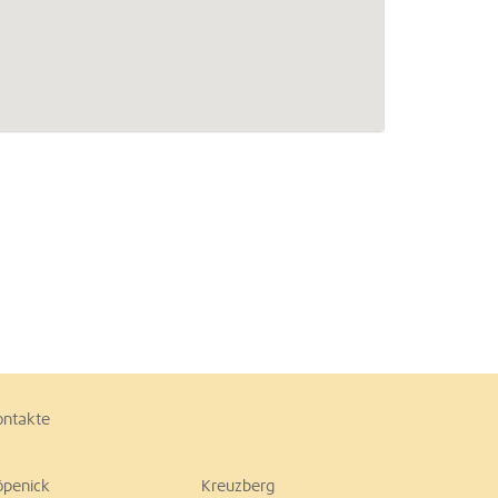
ontakte
öpenick
Kreuzberg