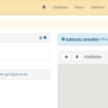
Stadtplan
News
Jobbörse
Datensatz verwalten
Öffnun
Stadtplan
bel-gym@arcor.de