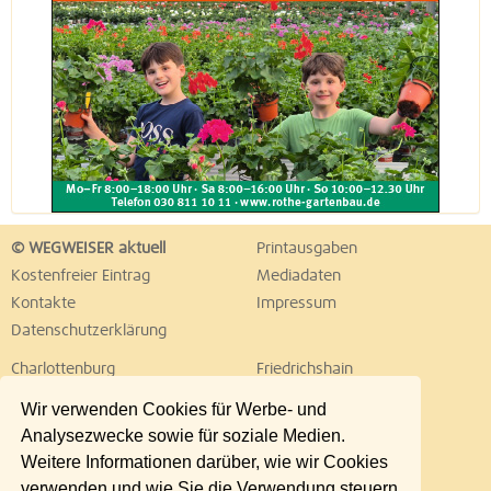
© WEGWEISER aktuell
Printausgaben
Kostenfreier Eintrag
Mediadaten
Kontakte
Impressum
Datenschutzerklärung
Charlottenburg
Friedrichshain
Hellersdorf
Hohenschönhausen
Wir verwenden Cookies für Werbe- und
Köpenick
Kreuzberg
Analysezwecke sowie für soziale Medien.
Lichtenberg
Marzahn
Weitere Informationen darüber, wie wir Cookies
Mitte
Neukölln
verwenden und wie Sie die Verwendung steuern