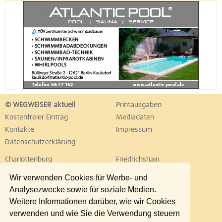
© WEGWEISER aktuell
Printausgaben
Kostenfreier Eintrag
Mediadaten
Kontakte
Impressum
Datenschutzerklärung
Charlottenburg
Friedrichshain
Hellersdorf
Hohenschönhausen
Wir verwenden Cookies für Werbe- und
Köpenick
Kreuzberg
Analysezwecke sowie für soziale Medien.
Lichtenberg
Marzahn
Weitere Informationen darüber, wie wir Cookies
Mitte
Neukölln
verwenden und wie Sie die Verwendung steuern
Pankow
Prenzlauer Berg