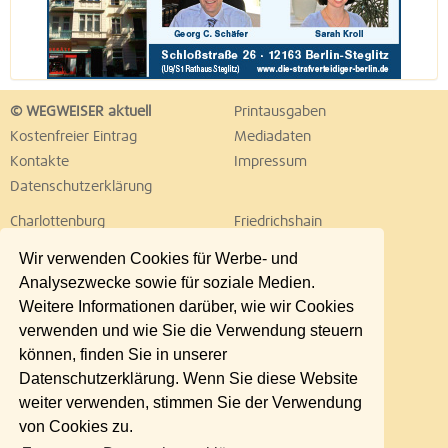
© WEGWEISER aktuell
Printausgaben
Kostenfreier Eintrag
Mediadaten
Kontakte
Impressum
Datenschutzerklärung
Charlottenburg
Friedrichshain
Hellersdorf
Hohenschönhausen
Wir verwenden Cookies für Werbe- und
Köpenick
Kreuzberg
Analysezwecke sowie für soziale Medien.
Lichtenberg
Marzahn
Weitere Informationen darüber, wie wir Cookies
Mitte
Neukölln
verwenden und wie Sie die Verwendung steuern
Pankow
Prenzlauer Berg
können, finden Sie in unserer
Reinickendorf
Schöneberg
Datenschutzerklärung. Wenn Sie diese Website
Spandau
Steglitz
weiter verwenden, stimmen Sie der Verwendung
Tempelhof
Tiergarten
von Cookies zu.
Treptow
Umland Ost