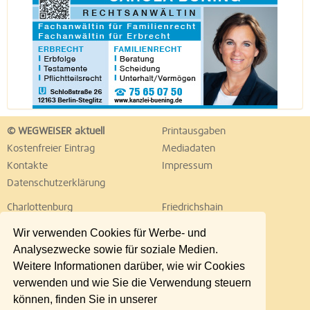
© WEGWEISER aktuell
Printausgaben
Kostenfreier Eintrag
Mediadaten
Kontakte
Impressum
Datenschutzerklärung
Charlottenburg
Friedrichshain
Hellersdorf
Hohenschönhausen
Wir verwenden Cookies für Werbe- und
Köpenick
Kreuzberg
Analysezwecke sowie für soziale Medien.
Lichtenberg
Marzahn
Weitere Informationen darüber, wie wir Cookies
Mitte
Neukölln
verwenden und wie Sie die Verwendung steuern
Pankow
Prenzlauer Berg
können, finden Sie in unserer