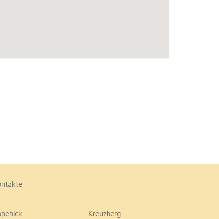
ontakte
öpenick
Kreuzberg