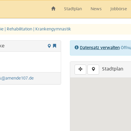
Stadtplan
News
Jobbörse
ie | Rehabilitation | Krankengymnastik
lke
Datensatz verwalten
Öffnun
Stadtplan
is@amende107.de