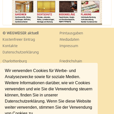
© WEGWEISER aktuell
Printausgaben
Kostenfreier Eintrag
Mediadaten
Kontakte
Impressum
Datenschutzerklärung
Charlottenburg
Friedrichshain
Hellersdorf
Hohenschönhausen
Wir verwenden Cookies für Werbe- und
Köpenick
Kreuzberg
Analysezwecke sowie für soziale Medien.
Lichtenberg
Marzahn
Weitere Informationen darüber, wie wir Cookies
Mitte
Neukölln
verwenden und wie Sie die Verwendung steuern
Pankow
Prenzlauer Berg
können, finden Sie in unserer
Reinickendorf
Schöneberg
Datenschutzerklärung. Wenn Sie diese Website
Spandau
Steglitz
weiter verwenden, stimmen Sie der Verwendung
Tempelhof
Tiergarten
von Cookies zu.