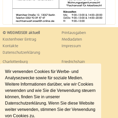
© WEGWEISER aktuell
Printausgaben
Kostenfreier Eintrag
Mediadaten
Kontakte
Impressum
Datenschutzerklärung
Charlottenburg
Friedrichshain
Hellersdorf
Hohenschönhausen
Wir verwenden Cookies für Werbe- und
Köpenick
Kreuzberg
Analysezwecke sowie für soziale Medien.
Lichtenberg
Marzahn
Weitere Informationen darüber, wie wir Cookies
Mitte
Neukölln
verwenden und wie Sie die Verwendung steuern
Pankow
Prenzlauer Berg
können, finden Sie in unserer
Reinickendorf
Schöneberg
Datenschutzerklärung. Wenn Sie diese Website
Spandau
Steglitz
weiter verwenden, stimmen Sie der Verwendung
Tempelhof
Tiergarten
von Cookies zu.