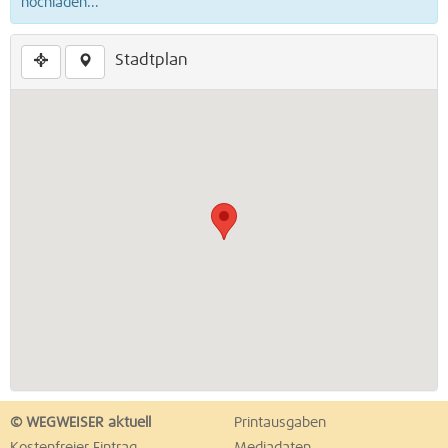
hochladen...
Stadtplan
© WEGWEISER aktuell
Printausgaben